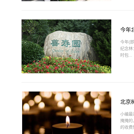
今年
今年(
纪念林
时包...
北京
小编最
掩掩的
的收费情