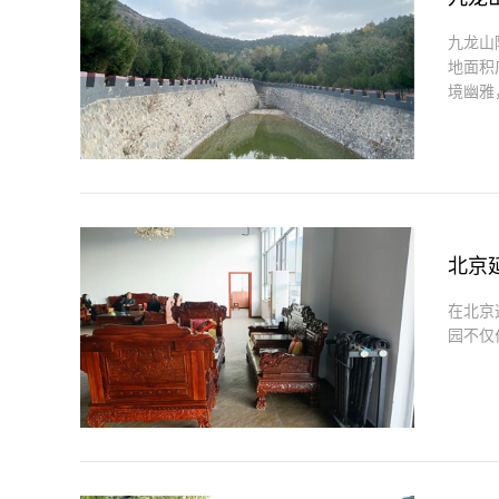
九龙山
地面积
境幽雅，
北京
在北京
园不仅