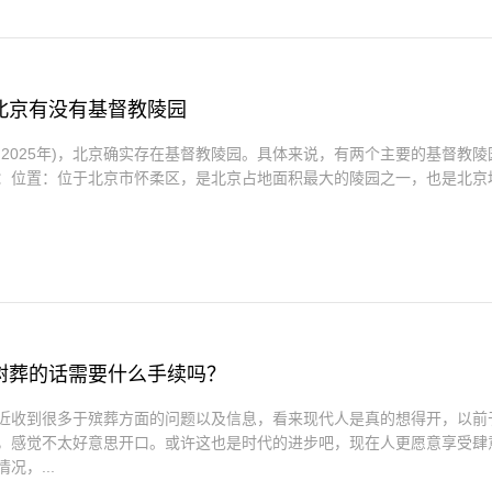
北京有没有基督教陵园
即2025年)，北京确实存在基督教陵园。具体来说，有两个主要的基督教
：位置：位于北京市怀柔区，是北京占地面积最大的陵园之一，也是北京
树葬的话需要什么手续吗？
近收到很多于殡葬方面的问题以及信息，看来现代人是真的想得开，以前
，感觉不太好意思开口。或许这也是时代的进步吧，现在人更愿意享受肆
况，...