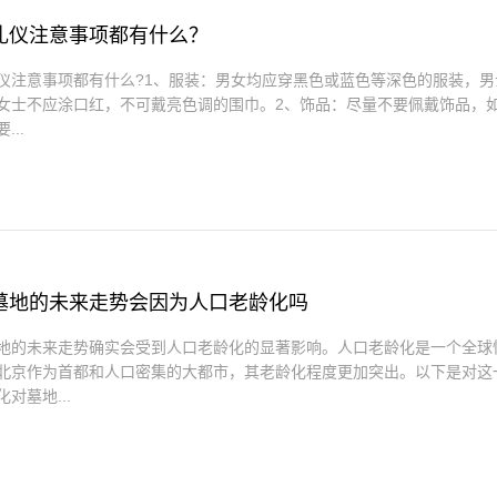
礼仪注意事项都有什么？
仪注意事项都有什么?1、服装：男女均应穿黑色或蓝色等深色的服装，
女士不应涂口红，不可戴亮色调的围巾。2、饰品：尽量不要佩戴饰品，
...
墓地的未来走势会因为人口老龄化吗
地的未来走势确实会受到人口老龄化的显著影响。人口老龄化是一个全球
北京作为首都和人口密集的大都市，其老龄化程度更加突出。以下是对这
对墓地...