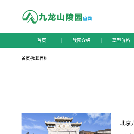
首页
陵园介绍
墓型价格
首页
/
殡葬百科
北京