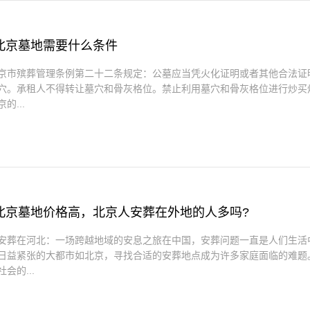
北京墓地需要什么条件
京市殡葬管理条例第二十二条规定：公墓应当凭火化证明或者其他合法证
穴。承租人不得转让墓穴和骨灰格位。禁止利用墓穴和骨灰格位进行炒买
的...
北京墓地价格高，北京人安葬在外地的人多吗?
安葬在河北：一场跨越地域的安息之旅在中国，安葬问题一直是人们生活
日益紧张的大都市如北京，寻找合适的安葬地点成为许多家庭面临的难题
会的...