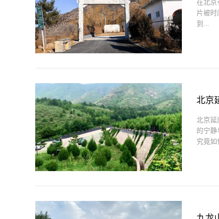
在北京
片被时
到...
北京
北京延
的宁静
究竟如何
九龙