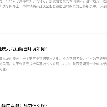
有一处让人心灵得以安宁的地方，那就是北京九龙山陵园。这个地方，远
间遗忘的净土，静静地躺在延庆区旧县镇团山村的九龙山怀抱之中。 来
延庆九龙山陵园环境如何?
庆九龙山陵园，一个非常不错的安息之地。不为它的名头，也不为它的规
与美丽。对于许多寻找合适墓地的人来说，九龙山陵园无疑是一个值得考
呢？...
山陵园在哪？陵园怎么样？