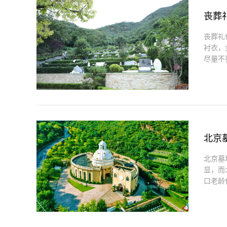
丧葬
丧葬礼
衬衣，
尽量不要
北京
北京墓
显，而
口老龄化