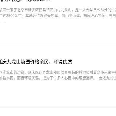
陵园坐落于北京市延庆区旧县镇团山村九龙山，是一处合法且公益性的生
广达2500余亩。其地理位置得天独厚，依山势而建，布局匠心独运，与
...
延庆九龙山陵园价格亲民，环境优质
这座城市的边缘，延庆区的九龙山陵园以其独特的魅力吸引着众多前来寻
价格亲民，而且环境优雅，成为了许多人心目中的理想选择。 走进九龙山陵